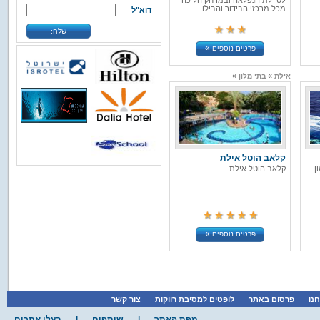
לטיילת הנפלאה ובמרחק הליכה
מכל מרכזי הבידור והבילו...
דוא"ל
»
»
אילת
מועדוני צלילה
קבוצת הריף
שלח:
באתר הבית של קבוצת הריף תמצאו
»
פרטים נוספים
את המידע המקיף ביותר...
»
פרטים נוספים
»
»
אילת
בתי מלון
»
»
אילת
אטרקציות
IMAX /
איימקס אילת
את חווית האיימקס-IMAX לא ניתן
לתאר במילים,המבנה הא...
»
פרטים נוספים
קלאב הוטל אילת
ן
קלאב הוטל אילת...
»
»
אילת
מסעדות
אל גאוצו
אילת
אל גאוצו אילת, מסעדת בשרים,
ממוקמת בכניסה לעיר על ...
»
פרטים נוספים
»
פרטים נוספים
חנו
פרסום באתר
לופטים למסיבת רווקות
צור קשר
מפת האתר
|
שותפים
|
בעלי אתרים