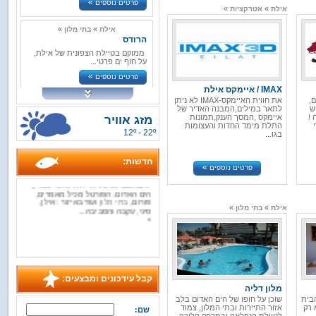
»
פרטים נוספים
»
»
אילת
אטרקציות
»
»
אילת
בתי מלון
הרודס
ממוקם בטיילת הצפונית של אילת,
על חוף ים פרטי...
»
פרטים נוספים
IMAX / איימקס אילת
,
את חווית האיימקס-IMAX לא ניתן
»
»
אילת
בתי מלון
ש
לתאר במילים,המבנה האדיר של
מלון גולדן
מ-20 שנה !
איימקס ,המסך הענק,תמונות
מזג אוויר
טוליפ
התלת מימד החדות והעצומות
12º - 22º
בגו...
מלון גולדן טוליפ...
»
חדשות:
פרטים נוספים
»
פרטים נוספים
ברוכים הבאים לפורטל התיירות RED
SEA BAY פורטל תיירות לאזור מפרץ
»
»
אילת
בתי מלון
הים האדום. הפורטל מכיל מאמרים,
פורום,
בתי מלון
ועוד באיזור : אילן,
מלון דליה
סיני, עקבה והסביבה...
»
»
אילת
בתי מלון
מלון דליה המחודש
»
שוכן על חופו של הים האד...
»
פרטים נוספים
»
»
אילת
בתי מלון
מלון BLUE
קבל עידכונים ומבצעים:
מלון BLUE באילת הוא מלון הבית
מלון דליה
של חברי קבוצת הריף א...
 הבית
שוכן על חופו של הים האדום בלב
 רק
אזור התיירות ובתי המלון, צמוד
»
שם:
פרטים נוספים