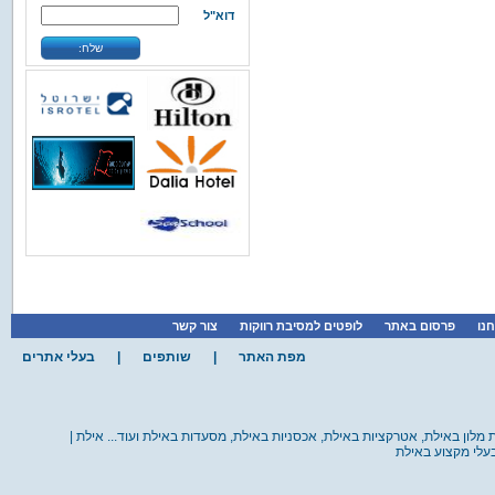
דוא"ל
»
»
אילת
מועדוני צלילה
קבוצת הריף
שלח:
באתר הבית של קבוצת הריף תמצאו
את המידע המקיף ביותר...
»
פרטים נוספים
»
»
אילת
אטרקציות
IMAX /
איימקס אילת
את חווית האיימקס-IMAX לא ניתן
לתאר במילים,המבנה הא...
»
פרטים נוספים
»
»
אילת
מסעדות
אל גאוצו
אילת
חנו
פרסום באתר
לופטים למסיבת רווקות
צור קשר
אל גאוצו אילת, מסעדת בשרים,
ממוקמת בכניסה לעיר על ...
מפת האתר
|
שותפים
|
בעלי אתרים
»
פרטים נוספים
ת מלון באילת, אטרקציות באילת, אכסניות באילת, מסעדות באילת ועוד... אילת |
בעלי מקצוע באילת