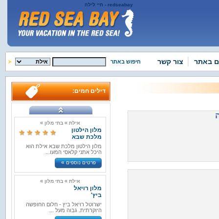
redseabay - חיי לילה
ם באתר
צור קשר
חיפוש באתר
דילים חמים:
»
»
אילת
בתי מלון
מלון הילטון
מלכת שבא
מלון הילטון מלכת שבא אילת הוא
היכל אתני קלאסי המעו...
»
פרטים נוספים
»
»
אילת
בתי מלון
מלון רויאל
ביץ'
ישרוטל רויאל ביץ - חלום החופשה
היוקרתית. גבוה מעל ...