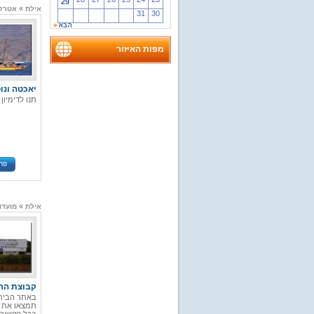
29
»
אילת
אטרקצ
31
30
מפות האיזור
יאכטה ונו
תנו לדימיון
פר
»
אילת
מועדו
קבוצת הר
באתר הבית 
תמצאו את ה