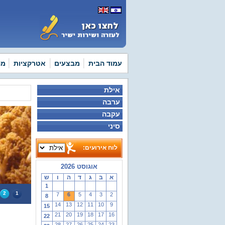
עמוד הבית
מבצעים
אטרקציות
מפ
אילת
ערבה
עקבה
סיני
לוח אירועים:
אוגוסט 2026
א
ב
ג
ד
ה
ו
ש
1
חיי לילה בעיר אילת והסביבה
2
1
7
6
5
4
3
2
8
14
13
12
11
10
9
15
21
20
19
18
17
16
22
28
27
26
25
24
23