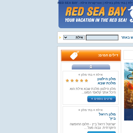
לת | בתי מלון באילת | אטרקציות אילת - RED SEA BAY
ש באתר
דילים חמים:
»
»
אילת
בתי מלון
מלון הילטון
מלכת שבא
מלון הילטון מלכת שבא אילת הוא
היכל אתני קלאסי המעו...
»
פרטים נוספים
»
»
אילת
בתי מלון
חופשות חלומיות באמת
מלון רויאל
ביץ'
ישרוטל רויאל ביץ - חלום החופשה
היוקרתית. גבוה מעל ...