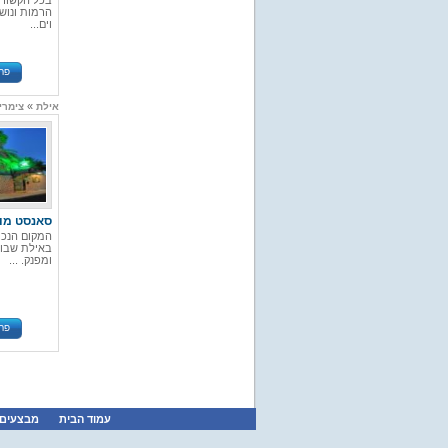
בכל הקשור 
הרמות ונוש
וים...
פר
»
אילת
צימרי
סאנסט מו
המקום הנכו
באילת שבו 
ומפנק. ...
פר
עמוד הבית
מבצעים