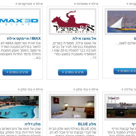
»
»
»
»
»
יות
אילת
מסעדות
אילת
אטרקציות
ס
אל גאוצו אילת
IMAX / איימקס אילת
 שלכם לשוט,...
אל גאוצו אילת, מסעדת בשרים,
את חווית האיימק
ממוקמת בכניסה לעיר על כביש
לתאר במילים,המבנה האדיר 
הערבה כבר למעלה מ-20 שנה !
איימקס ,המסך הענק,תמונות
המסעדה מעוצבת בסגנון כפרי
התלת מימד החדות והעצומות
דר...
בגו...
»
טים נוספים
»
»
פרטים נוספים
פרטים נוספים
»
»
»
»
»
ני צלילה
אילת
בתי מלון
אילת
בתי מלון
יף
מלון BLUE
מלון דליה
של קבוצת הריף
מלון BLUE באילת הוא מלון הבית
שוכן על חופו של הים האדום 
מידע המקיף ביותר
של חברי קבוצת הריף אבל לא רק
אזור התיירות ובתי המלון, צמ