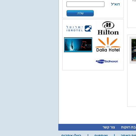
כה
דוא"ל
»
»
אילת
מועדוני צלילה
קבוצת הריף
שלח:
באתר הבית של קבוצת הריף תמצאו
את המידע המקיף ביותר...
»
פרטים נוספים
»
»
אילת
אטרקציות
IMAX /
איימקס אילת
את חווית האיימקס-IMAX לא ניתן
לתאר במילים,המבנה הא...
»
פרטים נוספים
»
»
אילת
מסעדות
אל גאוצו
אילת
אל גאוצו אילת, מסעדת בשרים,
ממוקמת בכניסה לעיר על ...
»
פרטים נוספים
ת רווקות
צור קשר
ת האתר
|
שותפים
|
בעלי אתרים