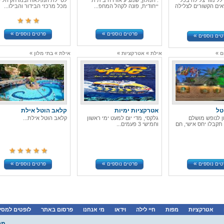
ללימוד צלילה בכל
. המלון, שמציע אווירה ביתית
לטיילת הנפלאה ובמרחק הלי
אים הקשורים לצלילה
ייחודית, פונה לקהל המחפ...
מכל מרכזי הבידור והבילו...
»
»
פרטים נוספים
פרטים נוספים
»
טים נוספים
»
»
»
»
»
ם
אילת
אטרקציות
אילת
בתי מלון
טל
אטרקציות ימיות
קלאב הוטל אילת
ן לנופש מושלם
גלקסי, מדי יום למעט ימי ראשון
קלאב הוטל אילת...
תקבלו יחס אישי, חם
וחמישי 3 פעמים...
»
»
»
טים נוספים
פרטים נוספים
פרטים נוספים
אטרקציות
מפות
חיי לילה
וידאו
מי אנחנו
פרסום באתר
לופטים למסיב
מפ