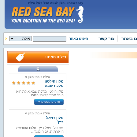
redseabay - מלון לגונה הכל כלול אילת
ם באתר
צור קשר
חיפוש באתר
דילים חמים:
»
»
אילת
בתי מלון
מלון הילטון
מלכת שבא
מלון הילטון מלכת שבא אילת הוא
היכל אתני קלאסי המעו...
»
פרטים נוספים
»
»
אילת
בתי מלון
מלון רויאל
ביץ'
ישרוטל רויאל ביץ - חלום החופשה
היוקרתית. גבוה מעל ...