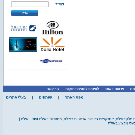
דוא"ל
»
»
אילת
מועדוני צלילה
קבוצת הריף
שלח:
באתר הבית של קבוצת הריף תמצאו
את המידע המקיף ביותר...
»
פרטים נוספים
»
»
אילת
אטרקציות
IMAX /
איימקס אילת
את חווית האיימקס-IMAX לא ניתן
לתאר במילים,המבנה הא...
»
פרטים נוספים
»
»
אילת
מסעדות
אל גאוצו
אילת
חנו
פרסום באתר
לופטים למסיבת רווקות
צור קשר
אל גאוצו אילת, מסעדת בשרים,
ממוקמת בכניסה לעיר על ...
מפת האתר
|
שותפים
|
בעלי אתרים
»
פרטים נוספים
ת מלון באילת, אטרקציות באילת, אכסניות באילת, מסעדות באילת ועוד... אילת |
בעלי מקצוע באילת