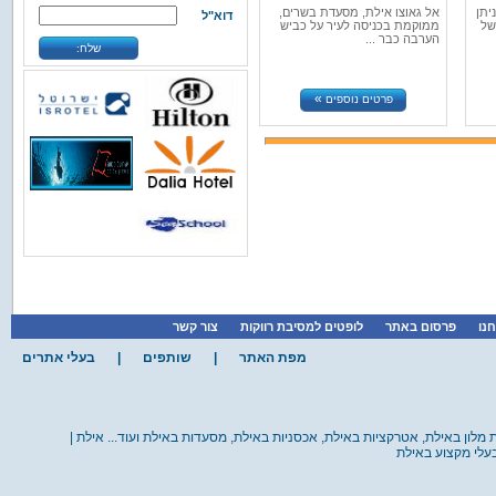
ס-IMAX לא ניתן
אל גאוצו אילת, מסעדת בשרים,
דוא"ל
של
ממוקמת בכניסה לעיר על כביש
»
»
אילת
מועדוני צלילה
הערבה כבר ...
קבוצת הריף
שלח:
באתר הבית של קבוצת הריף תמצאו
את המידע המקיף ביותר...
»
פרטים נוספים
»
פרטים נוספים
»
»
אילת
אטרקציות
IMAX /
איימקס אילת
את חווית האיימקס-IMAX לא ניתן
לתאר במילים,המבנה הא...
»
פרטים נוספים
»
»
אילת
מסעדות
אל גאוצו
אילת
חנו
פרסום באתר
לופטים למסיבת רווקות
צור קשר
אל גאוצו אילת, מסעדת בשרים,
ממוקמת בכניסה לעיר על ...
מפת האתר
|
שותפים
|
בעלי אתרים
»
פרטים נוספים
ת מלון באילת, אטרקציות באילת, אכסניות באילת, מסעדות באילת ועוד... אילת |
בעלי מקצוע באילת