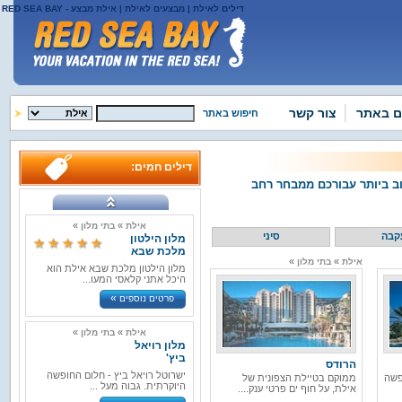
דילים לאילת | מבצעים לאילת | אילת מבצע - RED SEA BAY
ם באתר
צור קשר
חיפוש באתר
דילים חמים:
ב ביותר עבורכם ממבחר רחב
»
»
אילת
בתי מלון
קבה
סיני
מלון הילטון
מלכת שבא
»
»
אילת
בתי מלון
מלון הילטון מלכת שבא אילת הוא
היכל אתני קלאסי המעו...
»
פרטים נוספים
»
»
אילת
בתי מלון
מלון רויאל
ביץ'
הרודס
ישרוטל רויאל ביץ - חלום החופשה
פשה
ממוקם בטיילת הצפונית של
היוקרתית. גבוה מעל ...
אילת, על חוף ים פרטי ענק....